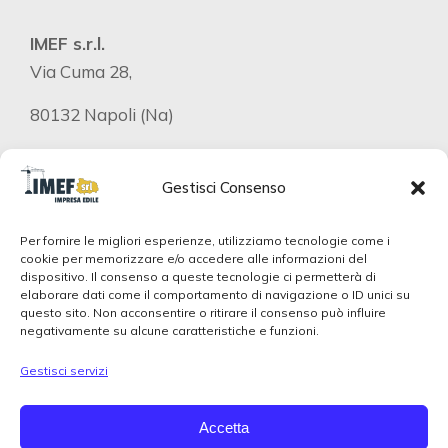
IMEF s.r.l.
Via Cuma 28,
80132 Napoli (Na)
P.iva 07062191213
Gestisci Consenso
Telefono
Per fornire le migliori esperienze, utilizziamo tecnologie come i
+39 347 848 1426
cookie per memorizzare e/o accedere alle informazioni del
dispositivo. Il consenso a queste tecnologie ci permetterà di
elaborare dati come il comportamento di navigazione o ID unici su
Mail
questo sito. Non acconsentire o ritirare il consenso può influire
negativamente su alcune caratteristiche e funzioni.
info@dittaedileischia.it
Gestisci servizi
Indirizzo
Via Quercia, 23 80077 Ischia NA Italia
Accetta