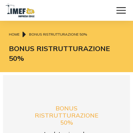
Tu sei qui:
HOME
BONUS RISTRUTTURAZIONE 50%
BONUS RISTRUTTURAZIONE
50%
BONUS
RISTRUTTURAZIONE
50%