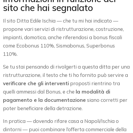
sito che hai segnalato
Il sito Ditta Edile Ischia — che tu mi hai indicato —
propone vari servizi di ristrutturazione, costruzione,
impianti, domotica, anche riferendosi a bonus fiscali
come Ecobonus 110%, Sismabonus, Superbonus
110%.
Se tu stai pensando di rivolgerti a questa ditta per una
ristrutturazione, il testo che ti ho fornito può servire a
verificare che gli interventi
proposti rientrino tra
quelli ammessi dal Bonus, e che
la modalità di
pagamento e la documentazione
siano corretti per
poter beneficiare della detrazione.
In pratica — dovendo rifare casa a Napoli/Ischia o
dintorni — puoi combinare l’offerta commerciale della