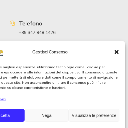
Telefono
+39 347 848 1426
Mail
Gestisci Consenso
info@dittaedileischia.it
 le migliori esperienze, utilizziamo tecnologie come i cookie per
Indirizzo
 e/o accedere alle informazioni del dispositivo. Il consenso a queste
ci permetterà di elaborare dati come il comportamento di navigazione
Via Quercia, 23 80077 Ischia NA Italia
u questo sito. Non acconsentire o ritirare il consenso può influire
te su alcune caratteristiche e funzioni.
vizi
cetta
Nega
Visualizza le preferenze