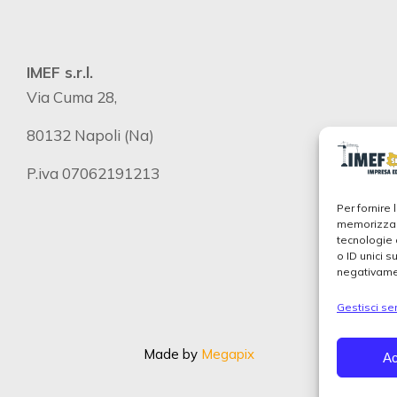
IMEF s.r.l.
Via Cuma 28,
80132 Napoli (Na)
P.iva 07062191213
Per fornire
memorizzare
tecnologie 
o ID unici s
negativamen
Gestisci ser
Made by
Megapix
Ac