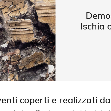
Demol
Ischia 
nti coperti e realizzati d