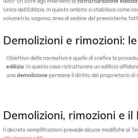
IMEF Srl oltre agli interventi di
ristrutturazione edilizia
Unico dell’Edilizia. In questo ambito si stabilisce come co
volumetria, sagoma, area di sedime del preesistente, fatt
Demolizioni e rimozioni: l
Obiettivo della normativa è quello di snellire la proced
edilizia
. In questo caso ristrutturare un edificio affidand
una
demolizione
permane il diritto del proprietario di m
Demolizioni, rimozioni e i
Il decreto semplificazioni prevede alcune modifiche al Tes