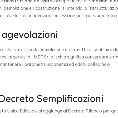
e
ricostruzione edilizia
si occupa anche di
rimozioni e d
n “demolizione e ricostruzione” si intenda la “ristrutturazio
e salve le sole innovazioni necessarie per l’adeguamento a
e agevolazioni
ura che autorizza la demolizione e permette di usufruire di 
osi ai servizi di IMEF Srl a Ischia significa conservare e rinn
antenere i parametri urbanistici ed edilizi dell’edificio.
l Decreto Semplificazioni
to Unico Edilizia e si aggiunge al Decreto Rilancio per quan