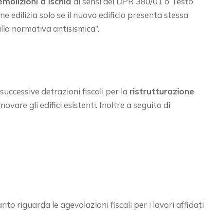
emolizioni a Ischia
ai sensi del DPR 380/01 o Testo
ne edilizia solo se il nuovo edificio presenta stessa
lla normativa antisismica”.
successive detrazioni fiscali per la
ristrutturazione
ovare gli edifici esistenti. Inoltre a seguito di
to riguarda le agevolazioni fiscali per i lavori affidati