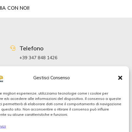
IA CON NOI!
Telefono
+39 347 848 1426
Mail
Gestisci Consenso
info@dittaedileischia.it
 le migliori esperienze, utilizziamo tecnologie come i cookie per
Indirizzo
 e/o accedere alle informazioni del dispositivo. Il consenso a queste
ci permetterà di elaborare dati come il comportamento di navigazione
Via Quercia, 23 80077 Ischia NA Italia
u questo sito. Non acconsentire o ritirare il consenso può influire
te su alcune caratteristiche e funzioni.
vizi