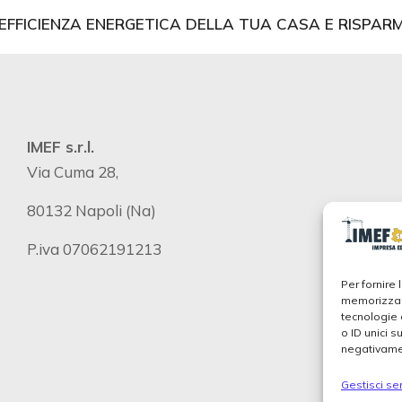
’EFFICIENZA ENERGETICA DELLA TUA CASA E RISPARM
IMEF s.r.l.
Via Cuma 28,
80132 Napoli (Na)
P.iva 07062191213
Per fornire
memorizzare
tecnologie 
o ID unici s
negativamen
Gestisci ser