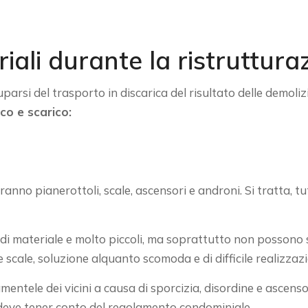
ali durante la ristrutturaz
cuparsi del trasporto in discarica del risultato delle demoli
ico e scarico:
teranno pianerottoli, scale, ascensori e androni. Si tratta,
 di materiale e molto piccoli, ma soprattutto non possono 
 scale, soluzione alquanto scomoda e di difficile realizzaz
 le lamentele dei vicini a causa di sporcizia, disordine e asc
eve tener conto del regolamento condominiale.